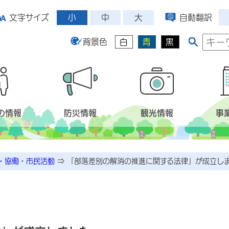
小
中
大
文字サイズ
自動翻訳
背景色
白
青
黒
の情報
防災情報
観光情報
事
・協働・市民活動
⇒
「部落差別の解消の推進に関する法律」が成立し