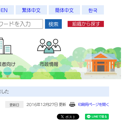
EN
繁体中文
簡体中文
한국
組織から探す
検索
業者向け
市政情報
ました
2016年12月27日 更新
印刷用ページを開く
更新日