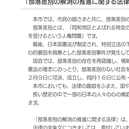
「部落差別の解消の推進に関する法
本市では、市民の皆さまと共に、部落差別の
部落差別とは、「同和地区とよばれる特定の
を受けるという人権問題」です。
戦後、日本国憲法が制定され、特別立法の下
心的要因を背景とした部落差別事件が発生し
国会では、部落差別の存在を再認識し、情報
憲法の理念にのっとり、部落差別のない社会
２月９日に可決、成立し、同月１６日に公布
本市においても、法律の趣旨をふまえ、国や
長い歴史の中で一部の日本の人々の心の奥底
ます。
「部落差別の解消の推進に関する法律」は、
法律の全条文につきましては、添付していま