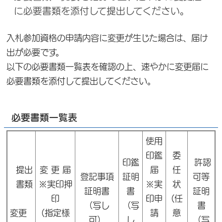
に必要書類を添付して提出してください。
入札参加資格の申請内容に変更が生じた場合は、届け
出が必要です。
以下の必要書類一覧表を確認の上、速やかに変更届に
必要書類を添付して提出してください。
必要書類一覧表
使用
印鑑
委
印鑑
許認
提出
変 更 届
届
任
登記事項
証明
可等
書類
※実印押
※実
状
証明書
書
証明
印
印申
(任
（写し
（写
書
変更
(指定様
請
意
可）
し
（写