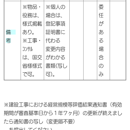
※物品・
※個人の
委
役務は、
場合は、
任
様式掲載
登記事項
が
備
あり。
証明書に
あ
考
※工事・
代わる
る
ｺﾝｻﾙ
変更内容
場
は、国交
がわかる
合
省様様式
書類(写し
の
で可。
可)。
み
※建設工事における経営規模等評価結果通知書（有効
期間が審査基準日から１年７ヶ月）の更新が終えまし
たら通知書の写し（変更届不要）
を提出してください。