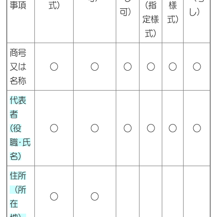
事項
式)
(指
様
可）
し）
定様
式)
式)
商号
又は
○
○
○
○
○
○
名称
代表
者
(役
○
○
○
○
○
○
職･氏
名)
住所
（所
○
○
在