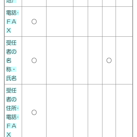
地）
電話･
ＦＡ
○
Ｘ
受任
者の
名
○
○
称
・
氏名
受任
者の
住所･
○
電話･
ＦＡ
Ｘ