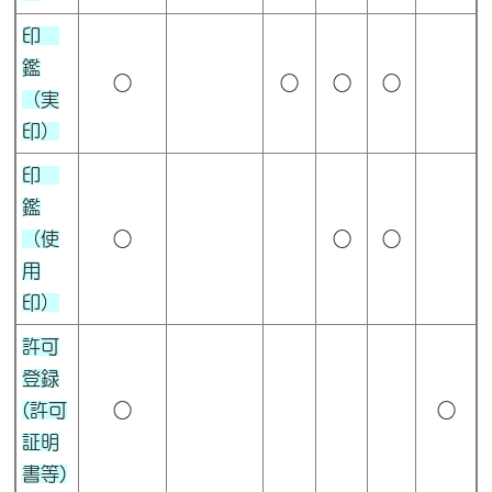
印
鑑
○
○
○
○
（実
印）
印
鑑
（使
○
○
○
用
印）
許可
登録
(
許可
○
○
証明
書等)