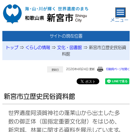
本文へ移動
メニュー
サイトの現在位置
トップ
⇒
くらしの情報
⇒
文化・図書館
⇒
新宮市立歴史民俗資
料館
2026年4月24日 更新
印刷用ページを開く
更新日
新宮市立歴史民俗資料館
世界遺産阿須賀神社の蓬莱山から出土した多
数の御正体（国指定重要文化財）をはじめ、
新宮城、林業に関する資料を展示しています。