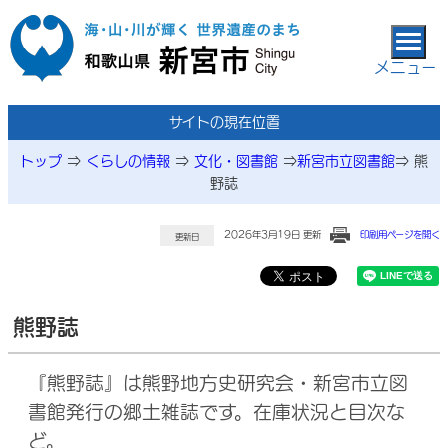
本文へ移動
メニュー
サイトの現在位置
トップ
⇒
くらしの情報
⇒
文化・図書館
⇒
新宮市立図書館
⇒
熊
野誌
2026年3月19日 更新
印刷用ページを開く
更新日
熊野誌
『熊野誌』は熊野地方史研究会・新宮市立図
書館発行の郷土雑誌です。在庫状況と目次な
ど。