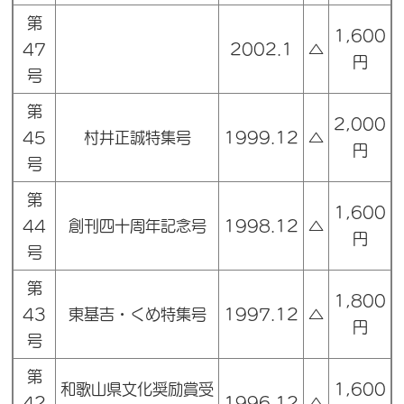
第
1,600
47
2002.1
△
円
号
第
2,000
45
村井正誠特集号
1999.12
△
円
号
第
1,600
44
創刊四十周年記念号
1998.12
△
円
号
第
1,800
43
東基吉・くめ特集号
1997.12
△
円
号
第
和歌山県文化奨励賞受
1,600
42
1996.12
△