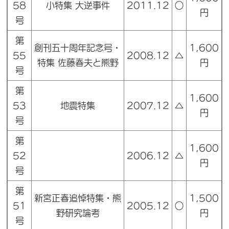
58
小特集 大逆事件
2011.12
○
円
号
第
創刊五十周年記念号・
1,600
55
2008.12
△
特集 佐藤春夫と熊野
円
号
第
1,600
53
地震特集
2007.12
△
円
号
第
1,600
52
2006.12
△
円
号
第
新宮正春追悼特集・熊
1,500
51
2005.12
○
野研究論考
円
号