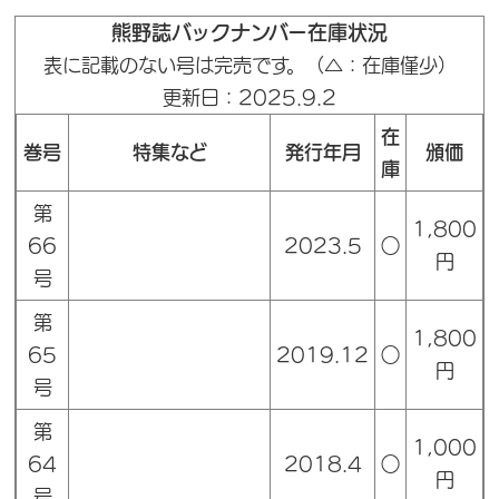
熊野誌バックナンバー在庫状況
表に記載のない号は完売です。（△：在庫僅少）
更新日：2025.9.2
在
巻号
特集など
発行年月
頒価
庫
第
1,800
66
2023.5
○
円
号
第
1,800
65
2019.12
○
円
号
第
1,000
64
2018.4
○
円
号