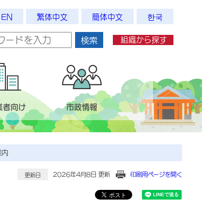
EN
繁体中文
簡体中文
한국
組織から探す
検索
業者向け
市政情報
案内
2026年4月8日 更新
印刷用ページを開く
更新日