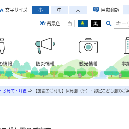
小
中
大
文字サイズ
自動翻訳
背景色
白
青
黒
の情報
防災情報
観光情報
事
・子育て・介護
⇒
【施設のご利用】保育園（所）・認定こども園のご