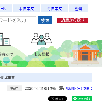
EN
繁体中文
簡体中文
한국
組織から探す
検索
業者向け
市政情報
ー助成事業
2020年6月18日 更新
印刷用ページを開く
更新日