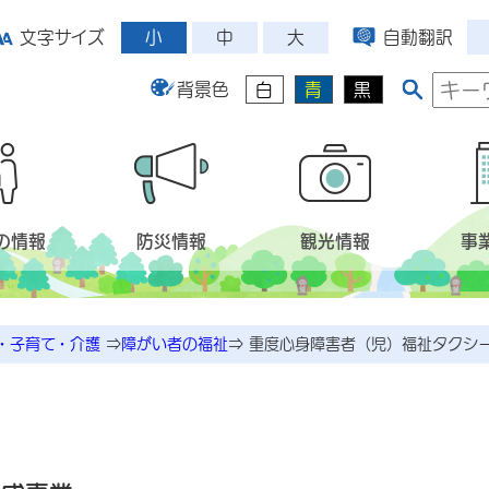
小
中
大
文字サイズ
自動翻訳
背景色
白
青
黒
の情報
防災情報
観光情報
事
・子育て・介護
⇒
障がい者の福祉
⇒
重度心身障害者（児）福祉タクシ