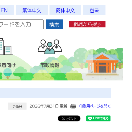
EN
繁体中文
簡体中文
한국
組織から探す
検索
業者向け
市政情報
2026年7月31日 更新
印刷用ページを開く
更新日