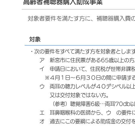
高齢者補聴器購入助成事業
対象者要件を満たす方に、補聴器購入費
対象
・次の要件をすべて満たす方を対象者としま
ア 新宮市に住民票がある65歳以上の方
イ 申請日において、住民税が世帯非課税
※４月１日～６月３０日の間に申請する場
ウ 両耳の聴力レベルが４０デシベル以上
又は交付対象ではない方。
（参考）聴覚障害6級…両耳70db以上又
エ 耳鼻咽喉科の医師から、ウ の要件に
オ 過去にこの要綱による助成金の交付を