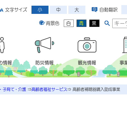
小
中
大
文字サイズ
自動翻訳
背景色
白
青
黒
の情報
防災情報
観光情報
事
・子育て・介護
⇒
高齢者福祉サービス
⇒
高齢者補聴器購入助成事業