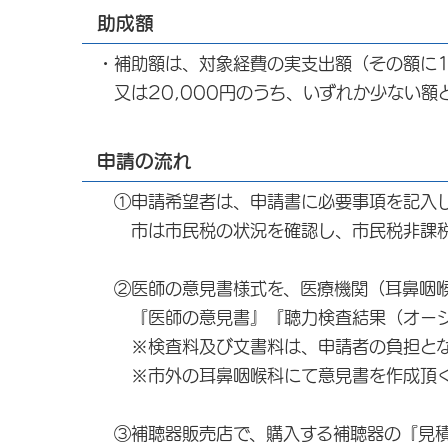
助成額
・補助額は、対象経費の実支出額（その額に1
又は20,000円のうち、いずれか少ない額
申請の流れ
①申請希望者は、申請書に必要事項を記入し
市は市民税の状況を確認し、市民税非課税
②医師の意見書様式を、医療機関（耳鼻咽喉
『医師の意見書』『聴力検査結果（オージ
※検査料及び文書料は、申請者の負担とな
※市外の耳鼻咽喉科にて意見書を作成頂く
③補聴器販売店で、購入する補聴器の『見積