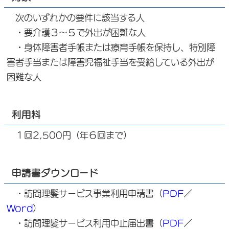
次のいずれかの要件に該当する人
・要介護３～５で外出が困難な人
・身体障害者手帳または療育手帳を保持し、特別障
害者手当または障害児福祉手当を受給している外出が
困難な人
利用料
１回2,500円（年６回まで）
申請書ダウンロード
・訪問理髪サービス事業利用申請書（
PDF
／
Word
）
・訪問理髪サービス利用中止届出書（
PDF
／