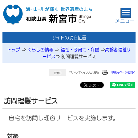
本文へ移動
メニュー
サイトの現在位置
トップ
⇒
くらしの情報
⇒
福祉・子育て・介護
⇒
高齢者福祉サ
ービス
⇒
訪問理髪サービス
2026年7月30日 更新
印刷用ページを開く
更新日
訪問理髪サービス
自宅を訪問し理容サービスを実施します。
対象