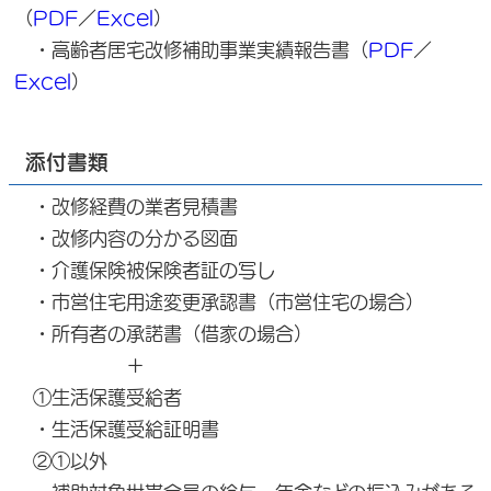
（
PDF
／
Excel
）
・高齢者居宅改修補助事業実績報告書（
PDF
／
Excel
）
添付書類
・改修経費の業者見積書
・改修内容の分かる図面
・介護保険被保険者証の写し
・市営住宅用途変更承認書（市営住宅の場合）
・所有者の承諾書（借家の場合）
＋
①生活保護受給者
・生活保護受給証明書
②①以外