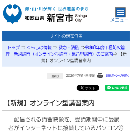
本文へ移動
メニュー
サイトの現在位置
トップ
⇒
くらしの情報
⇒
救急・消防
⇒
令和8年度甲種防火管
理 新規講習（オンライン型講習・集合型講習）のご案内
⇒
【新
規】オンライン型講習案内
2026年7月14日 更新
印刷用ページを開く
更新日
【新規】オンライン型講習案内
配信される講習映像を、受講期間中に受講
者がインターネットに接続しているパソコン等