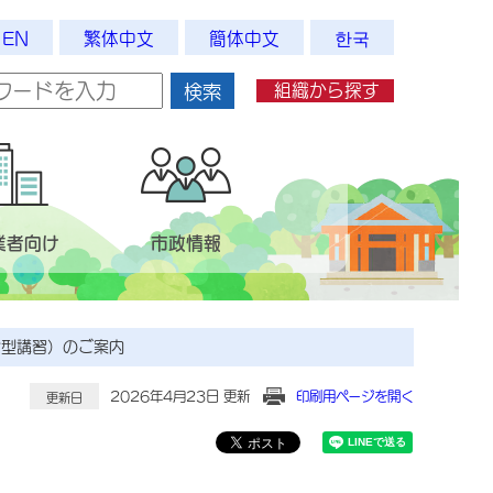
EN
繁体中文
簡体中文
한국
組織から探す
検索
業者向け
市政情報
合型講習）のご案内
2026年4月23日 更新
印刷用ページを開く
更新日