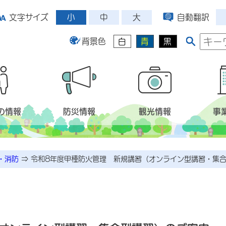
小
中
大
文字サイズ
自動翻訳
背景色
白
青
黒
の情報
防災情報
観光情報
事
・消防
⇒
令和8年度甲種防火管理 新規講習（オンライン型講習・集