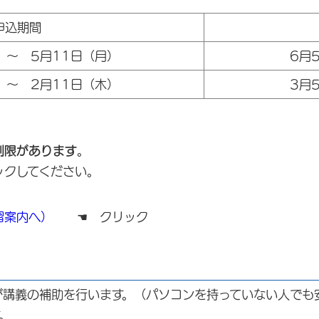
申込期間
 ～ 5月11日（月）
6月
 ～ 2月11日（木）
3月
制限があります
。
クリックしてください。
習案内へ）
☚ クリック
が講義の補助を行います。（パソコンを持っていない人でも
。