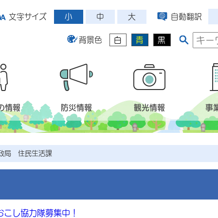
小
中
大
文字サイズ
自動翻訳
背景色
白
青
黒
の情報
防災情報
観光情報
事
政局 住民生活課
おこし協力隊募集中！