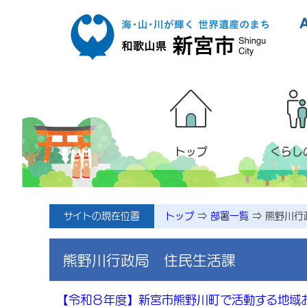
本文へ移動
トップ
くらし
サイトの現在位置
トップ
⇒
部署一覧
⇒
熊野川行
熊野川行政局 住民生活課
【令和８年度】新宮市熊野川町で活動する地域