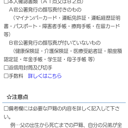
□本人確認書類（Ａ１点又はＢ２点）
Ａ官公署発行の顔写真付きのもの
（マイナンバーカード・運転免許証・運転経歴証明
書・パスポート・障害者手帳・療育手帳・在留カード
等）
Ｂ官公署発行の顔写真が付いていないもの
（健康保険証・介護保険証・医療受給者証・限度額
認定証・年金手帳・学生証・母子手帳 等）
□返信用封筒及び切手
□手数料
詳しくはこちら
☆注意点
□備考欄には必要な戸籍の内容を詳しく記入して下さ
い。
例…父の出生から死亡までの戸籍、自分の兄弟が全