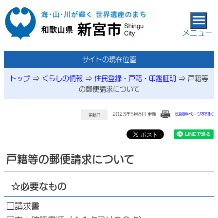
本文へ移動
メニュー
サイトの現在位置
トップ
⇒
くらしの情報
⇒
住民登録・戸籍・印鑑証明
⇒
戸籍等
の郵便請求について
2023年5月8日 更新
印刷用ページを開く
更新日
戸籍等の郵便請求について
☆必要なもの
□請求書