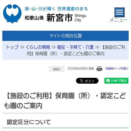
本文へ移動
メニュー
サイトの現在位置
トップ
⇒
くらしの情報
⇒
福祉・子育て・介護
⇒
【施設のご利
用】保育園（所）・認定こども園のご案内
2026年4月8日 更新
印刷用ページを開く
更新日
【施設のご利用】保育園（所）・認定こど
も園のご案内
認定区分について