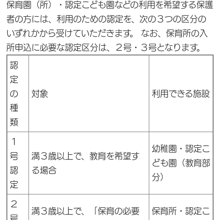
保育園（所）・認定こども園などの利用を希望する保護
者の方には、利用のための認定を、次の３つの区分の
いずれかから受けていただきます。 なお、保育所の入
所申込に必要な認定区分は、２号・３号となります。
認
定
の
対象
利用できる施設
種
類
１
幼稚園・認定こ
号
満３歳以上で、教育を希望す
ども園（教育部
認
る場合
分）
定
２
満３歳以上で、「保育の必要
保育所・認定こ
号