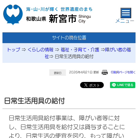
本文へ移動
メニュー
サイトの現在位置
トップ
⇒
くらしの情報
⇒
福祉・子育て・介護
⇒
障がい者の福
祉
⇒
日常生活用具の給付
2026年4月21日 更新
印刷用ページを開く
更新日
日常生活用具の給付
日常生活用具給付事業は、障がい者等に対
し、日常生活用具を給付又は貸与することに
より、日常生活の便宜を図り、もって障がい