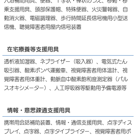
入浴補助用具、便器、Ｔ字状・棒状のつえ、移動・移
乗支援用具、頭部保護帽、特殊便器、火災警報器、自
動消火器、電磁調理器、歩行時間延長信号機用小型送
信機、聴覚障害者用屋内信号装置
在宅療養等支援用具
透析液加湿器、ネブライザー（吸入器）、電気式たん
吸引器、酸素ボンベ運搬車、視覚障害者用体温計、視
覚障害者用体重計、動脈血中酸素飽和度測定器（パル
スオキシメーター）、人工呼吸器等駆動用予備電源等
情報・意思疎通支援用具
携帯用会話補助装置、情報・通信支援用具、点字ディス
プレイ、点字器、点字タイプライター、視覚障害者用ポ