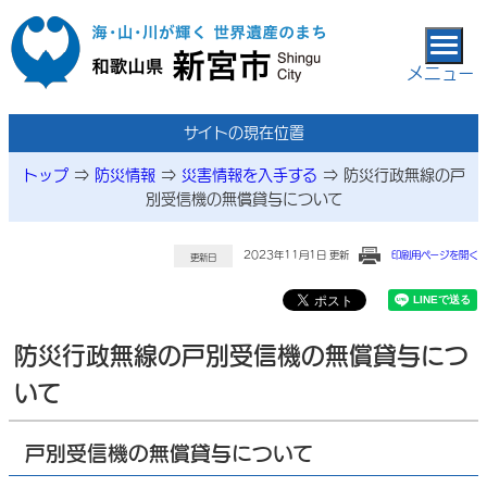
本文へ移動
メニュー
サイトの現在位置
トップ
⇒
防災情報
⇒
災害情報を入手する
⇒
防災行政無線の戸
別受信機の無償貸与について
2023年11月1日 更新
印刷用ページを開く
更新日
防災行政無線の戸別受信機の無償貸与につ
いて
戸別受信機の無償貸与について