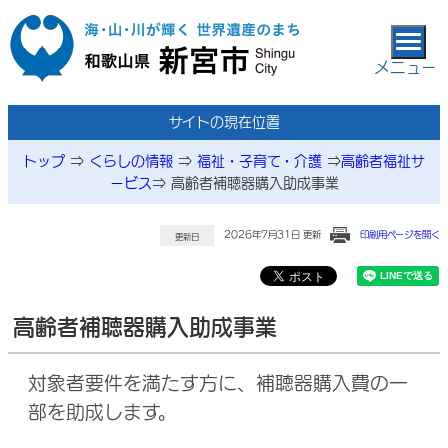
本文へ移動
メニュー
サイトの現在位置
トップ
⇒
くらしの情報
⇒
福祉・子育て・介護
⇒
高齢者福祉サ
ービス
⇒
高齢者補聴器購入助成事業
2026年7月31日 更新
印刷用ページを開く
更新日
高齢者補聴器購入助成事業
対象者要件を満たす方に、補聴器購入費の一
部を助成します。