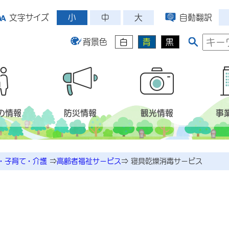
小
中
大
文字サイズ
自動翻訳
背景色
白
青
黒
の情報
防災情報
観光情報
事
・子育て・介護
⇒
高齢者福祉サービス
⇒
寝具乾燥消毒サービス