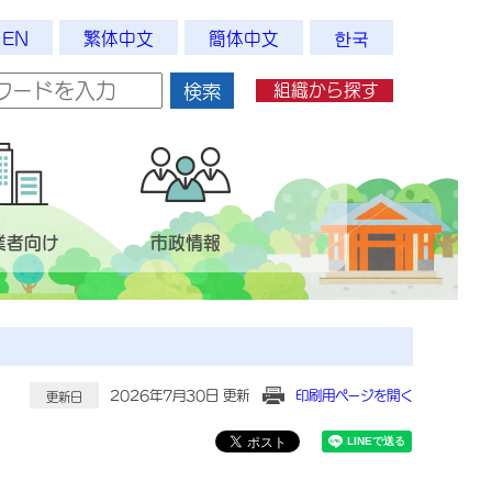
EN
繁体中文
簡体中文
한국
組織から探す
検索
業者向け
市政情報
2026年7月30日 更新
印刷用ページを開く
更新日