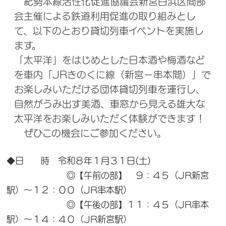
紀勢本線活性化促進協議会新宮白浜区間部
会主催による鉄道利用促進の取り組みとし
て、以下のとおり貸切列車イベントを実施し
ます。
「太平洋」をはじめとした日本酒や梅酒など
を車内「JRきのくに線（新宮－串本間）」で
お楽しみいただける団体貸切列車を運行し、
自然がうみ出す美酒、車窓から見える雄大な
太平洋をお楽しみいただく体験ができます！
ぜひこの機会にご参加ください。
◆日 時 令和８年１月３１日(土)
◎【午前の部】 ９：４５（JR新宮
駅）～１２：００（JR串本駅）
◎【午後の部】１１：４５（JR串本
駅）～１４：４０（JR新宮駅）