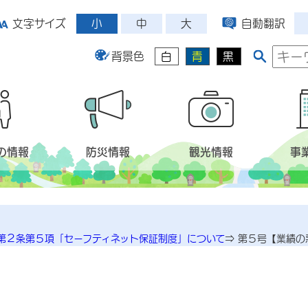
小
中
大
文字サイズ
自動翻訳
背景色
白
青
黒
の情報
防災情報
観光情報
事
第２条第５項「セーフティネット保証制度」について
⇒
第５号【業績の