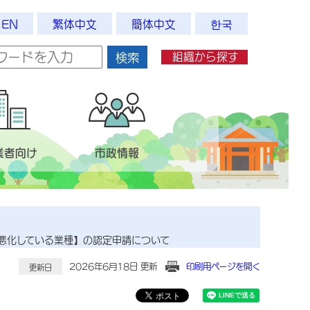
EN
繁体中文
簡体中文
한국
組織から探す
検索
業者向け
市政情報
悪化している業種】の認定申請について
2026年6月18日 更新
印刷用ページを開く
更新日