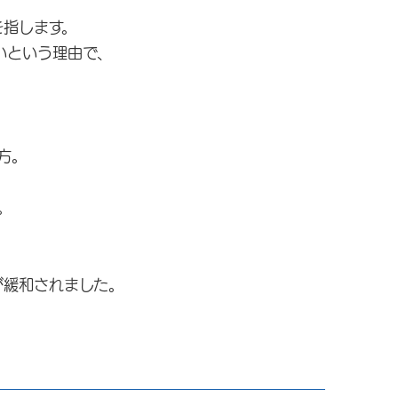
指します。
いという理由で、
方。
。
が緩和されました。