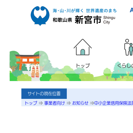
本文へ移動
トップ
くらし
サイトの現在位置
トップ
⇒
事業者向け
⇒
お知らせ
⇒
中小企業信用保険法