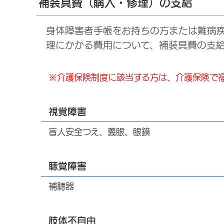
補装具費（購入・修理）の支給
身体障害者手帳をお持ちの方または難病
理にかかる費用について、補装具費の支
※介護保険制度に該当する方は、介護保険で
視覚障害
盲人安全つえ、義眼、眼鏡
聴覚障害
補聴器
肢体不自由