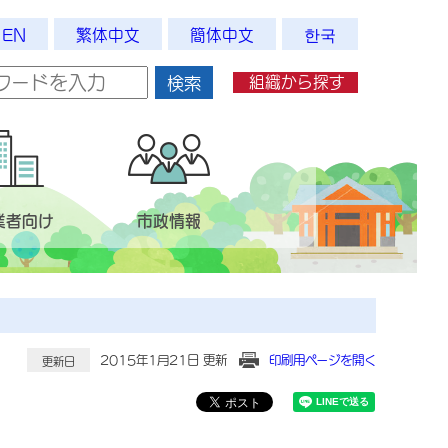
EN
繁体中文
簡体中文
한국
組織から探す
検索
業者向け
市政情報
2015年1月21日 更新
印刷用ページを開く
更新日