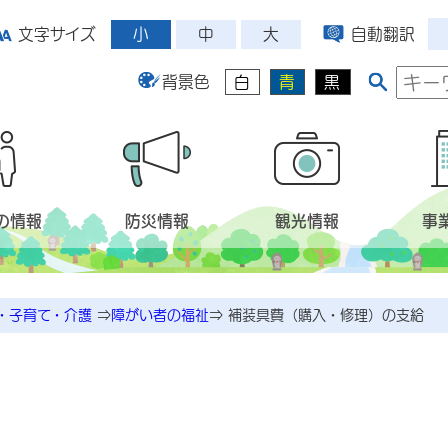
小
中
大
文字サイズ
自動翻訳
背景色
白
青
黒
の情報
防災情報
観光情報
事
・子育て・介護
⇒
障がい者の福祉
⇒
補装具費（購入・修理）の支給