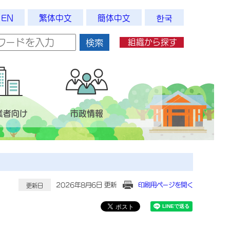
EN
繁体中文
簡体中文
한국
組織から探す
検索
業者向け
市政情報
2026年8月6日 更新
印刷用ページを開く
更新日