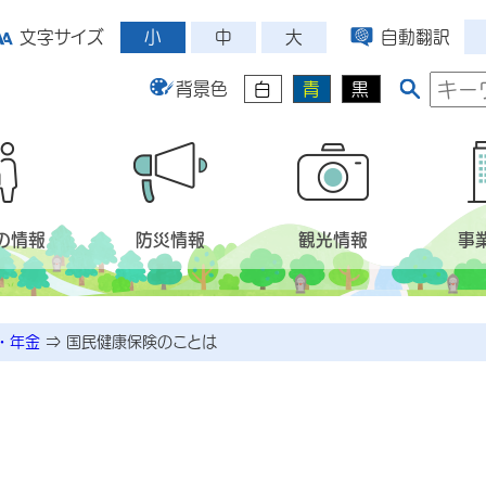
小
中
大
文字サイズ
自動翻訳
背景色
白
青
黒
の情報
防災情報
観光情報
事
・年金
⇒
国民健康保険のことは