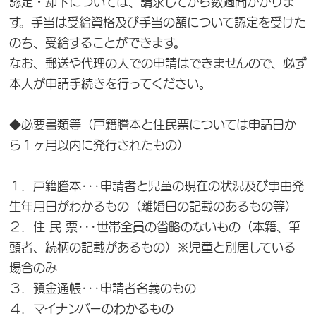
認定・却下については、請求してから数週間かかりま
す。手当は受給資格及び手当の額について認定を受けた
のち、受給することができます。
なお、郵送や代理の人での申請はできませんので、必ず
本人が申請手続きを行ってください。
◆必要書類等（戸籍謄本と住民票については申請日か
ら１ヶ月以内に発行されたもの）
１．戸籍謄本･･･申請者と児童の現在の状況及び事由発
生年月日がわかるもの（離婚日の記載のあるもの等）
２．住 民 票･･･世帯全員の省略のないもの（本籍、筆
頭者、続柄の記載があるもの）※児童と別居している
場合のみ
３．預金通帳･･･申請者名義のもの
４．マイナンバーのわかるもの