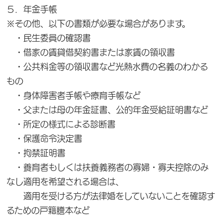
５．年金手帳
※その他、以下の書類が必要な場合があります。
・民生委員の確認書
・借家の賃貸借契約書または家賃の領収書
・公共料金等の領収書など光熱水費の名義のわかる
もの
・身体障害者手帳や療育手帳など
・父または母の年金証書、公的年金受給証明書など
・所定の様式による診断書
・保護命令決定書
・拘禁証明書
・養育者もしくは扶養義務者の寡婦・寡夫控除のみ
なし適用を希望される場合は、
適用を受ける方が法律婚をしていないことを確認す
るための戸籍謄本など