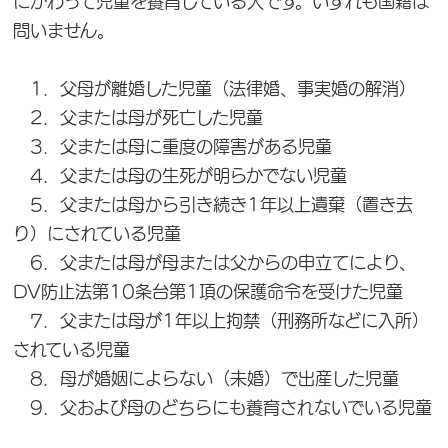
にかわって児童を養育している人です。いずれも国籍は
問いません。
1．父母が離婚した児童（法律婚、事実婚の解消）
2．父または母が死亡した児童
3．父または母に重度の障害がある児童
4．父または母の生死が明らかでない児童
5．父または母から引き続き1年以上遺棄（置き去
り）にされている児童
6．父または母が母または父からの申立てにより、
DV防止法第10条台第1項の保護命令を受けた児童
7．父または母が1年以上拘禁（刑務所などに入所）
されている児童
8．母が婚姻によらない（未婚）で出産した児童
9．父および母のどちらにも養育されないでいる児童