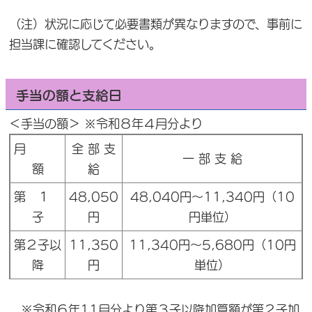
（注）状況に応じて必要書類が異なりますので、事前に
担当課に確認してください。
手当の額と支給日
＜手当の額＞ ※令和８年４月分より
月
全 部 支
一 部 支 給
額
給
第 １
48,050
48,040円～11,340円（10
子
円
円単位）
第２子以
11,350
11,340円～5,680円（10円
降
円
単位）
※令和６年11月分より第３子以降加算額が第２子加