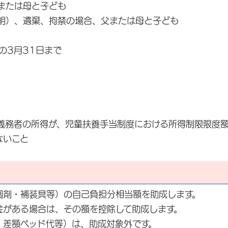
または母と子ども
明）、遺棄、拘禁の場合、父または母と子ども
3月31日まで
義務者の所得が、児童扶養手当制度における所得制限限度
ないこと
調剤・補装具等）の自己負担分相当額を助成します。
金がある場合は、その額を控除して助成します。
、差額ベッド代等）は、助成対象外です。