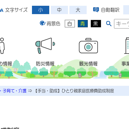
小
中
大
文字サイズ
自動翻訳
背景色
白
青
黒
の情報
防災情報
観光情報
事
・子育て・介護
⇒
【手当・助成】ひとり親家庭医療費助成制度