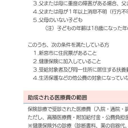
３.父または母に重度の障害がある場合、父
４.父または母が１年以上消息不明（行方不
５.父母のいない子ども
（注）子どもの年齢は18歳になった年の
このうち、次の条件を満たしている方
１.新宮市に住民票があること
２.健康保険に加入していること
３.受給対象者及び同一住所に居住する扶養
４.生活保護などの他公費の対象になってい
助成される医療費の範囲
保険診療で受診された医療費（入院・通院・
ただし、高額医療費・附加給付金・公費負担
※健康保険外の診療（診断書料、薬の容器代