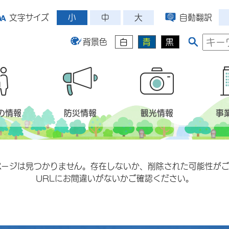
小
中
大
文字サイズ
自動翻訳
背景色
白
青
黒
の情報
防災情報
観光情報
事
ページは見つかりません。存在しないか、削除された可能性がご
URLにお間違いがないかご確認ください。