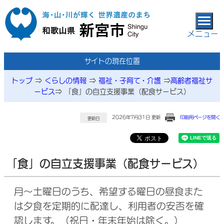
本文へ移動
メニュー
サイトの現在位置
トップ
⇒
くらしの情報
⇒
福祉・子育て・介護
⇒
高齢者福祉サ
ービス
⇒
「食」の自立支援事業（配食サービス）
2026年7月31日 更新
印刷用ページを開く
更新日
「食」の自立支援事業（配食サービス）
月～土曜日のうち、希望する曜日の昼食また
は夕食を定期的に配達し、利用者の安否を確
認します。（祝日・年末年始は除く。）