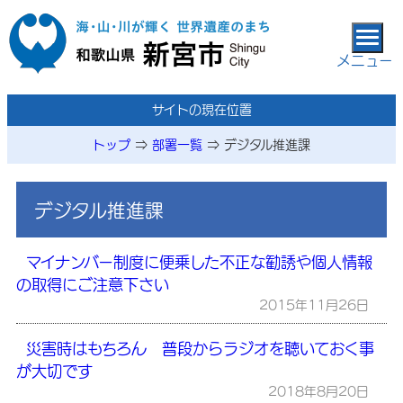
本文へ移動
メニュー
サイトの現在位置
トップ
⇒
部署一覧
⇒
デジタル推進課
デジタル推進課
マイナンバー制度に便乗した不正な勧誘や個人情報
の取得にご注意下さい
2015年11月26日
災害時はもちろん 普段からラジオを聴いておく事
が大切です
2018年8月20日