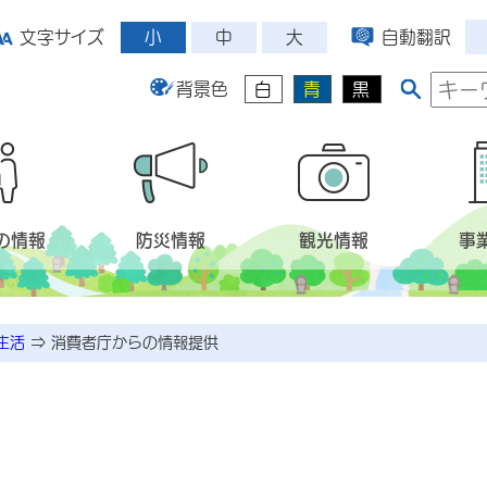
小
中
大
文字サイズ
自動翻訳
背景色
白
青
黒
の情報
防災情報
観光情報
事
生活
⇒
消費者庁からの情報提供