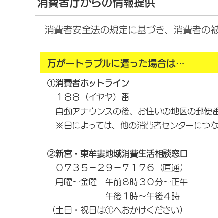
消費者庁からの情報提供
消費者安全法の規定に基づき、消費者の
万が一トラブルに遭った場合は…
①消費者ホットライン
１８８（イヤヤ）番
自動アナウンスの後、お住いの地区の郵便番
※日によっては、他の消費者センターにつな
②新宮・東牟婁地域消費生活相談窓口
０７３５－２９－７１７６（直通）
月曜～金曜 午前８時３０分～正午
午後１時～午後４時
（土日・祝日は①へおかけください）