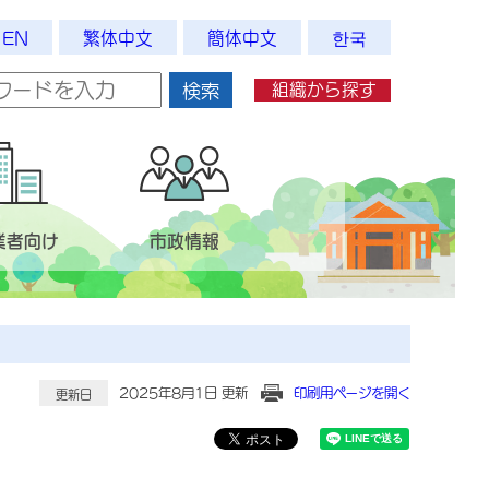
EN
繁体中文
簡体中文
한국
組織から探す
検索
業者向け
市政情報
2025年8月1日 更新
印刷用ページを開く
更新日