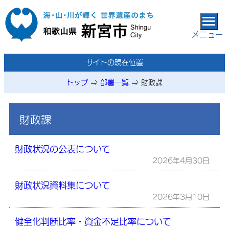
本文へ移動
メニュー
サイトの現在位置
トップ
⇒
部署一覧
⇒
財政課
財政課
財政状況の公表について
2026年4月30日
財政状況資料集について
2026年3月10日
健全化判断比率・資金不足比率について