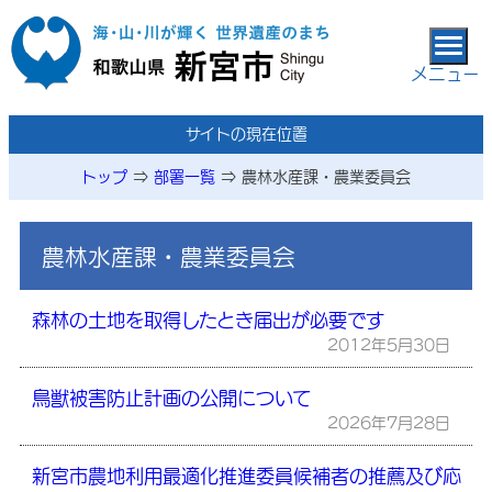
本文へ移動
メニュー
サイトの現在位置
トップ
⇒
部署一覧
⇒
農林水産課・農業委員会
農林水産課・農業委員会
森林の土地を取得したとき届出が必要です
2012年5月30日
鳥獣被害防止計画の公開について
2026年7月28日
新宮市農地利用最適化推進委員候補者の推薦及び応