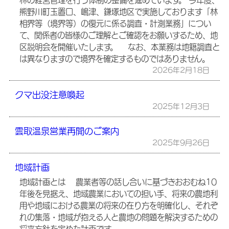
林の経営管理を行う体制の整備を進めています。 今年度、
熊野川町玉置口、嶋津、鎌塚地区で実施しております「林
相界等（境界等）の復元に係る調査・計測業務」につい
て、関係者の皆様のご理解とご確認をお願いするため、地
区説明会を開催いたします。 なお、本業務は地籍調査と
は異なりますので境界を確定するものではありません。
2026年2月18日
クマ出没注意喚起
2025年12月3日
雲取温泉営業再開のご案内
2025年9月26日
地域計画
地域計画とは 農業者等の話し合いに基づきおおむね10
年後を見据え、地域農業においての担い手、将来の農地利
用や地域における農業の将来の在り方を明確化し、それぞ
れの集落・地域が抱える人と農地の問題を解決するための