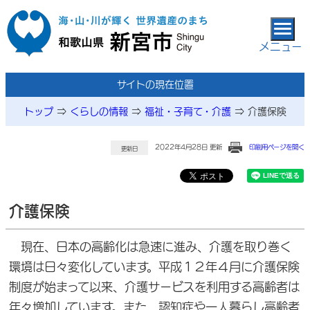
本文へ移動
メニュー
サイトの現在位置
トップ
⇒
くらしの情報
⇒
福祉・子育て・介護
⇒
介護保険
2022年4月28日 更新
印刷用ページを開く
更新日
介護保険
現在、日本の高齢化は急速に進み、介護を取り巻く
環境は日々変化しています。平成１２年４月に介護保険
制度が始まって以来、介護サービスを利用する高齢者は
年々増加しています。また、認知症や一人暮らし高齢者