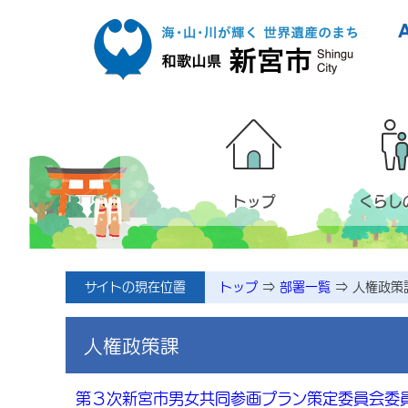
本文へ移動
トップ
くらし
サイトの現在位置
トップ
⇒
部署一覧
⇒
人権政策
人権政策課
第３次新宮市男女共同参画プラン策定委員会委