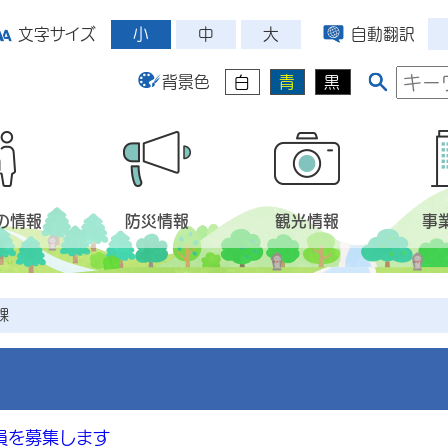
小
中
大
文字サイズ
自動翻訳
背景色
白
青
黒
の情報
防災情報
観光情報
事
課
員を募集します