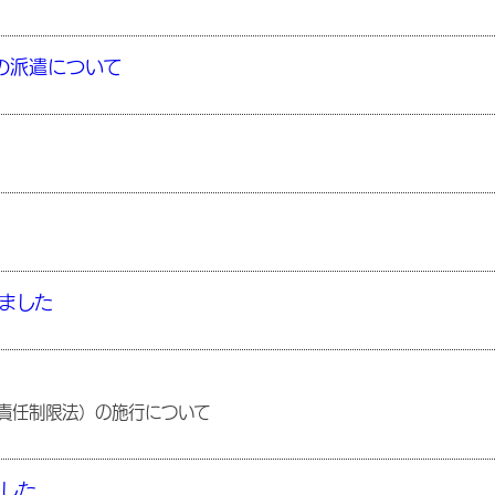
の派遣について
ました
責任制限法）の施行について
した