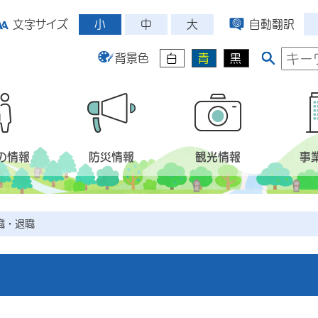
小
中
大
文字サイズ
自動翻訳
背景色
白
青
黒
の情報
防災情報
観光情報
事
職・退職