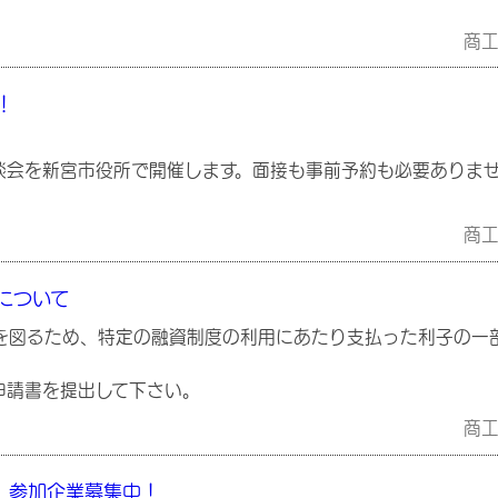
商
！
談会を新宮市役所で開催します。面接も事前予約も必要ありま
商
について
図るため、特定の融資制度の利用にあたり支払った利子の一
請書を提出して下さい。
商
 参加企業募集中！