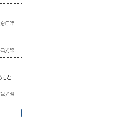
民窓口課
工観光課
ること
工観光課