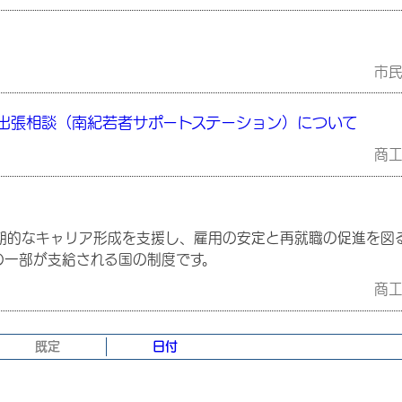
市
た出張相談（南紀若者サポートステーション）について
商
的なキャリア形成を支援し、雇用の安定と再就職の促進を図
の一部が支給される国の制度です。
商
既定
日付