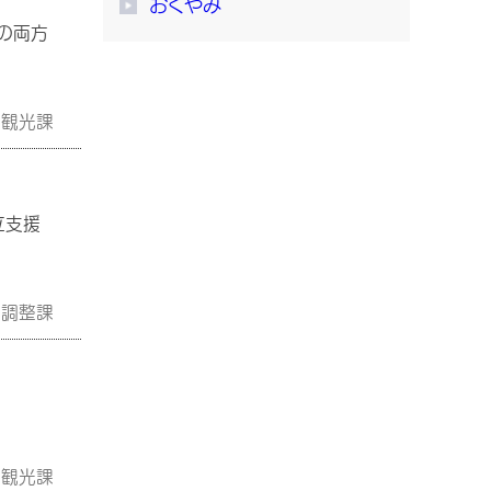
おくやみ
の両方
工観光課
立支援
画調整課
工観光課