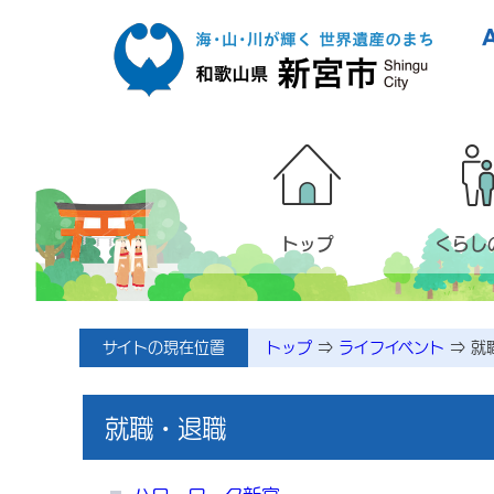
本文へ移動
トップ
くらし
メニューページ
サイトの現在位置
トップ
⇒
ライフイベント
⇒
就
就職・退職